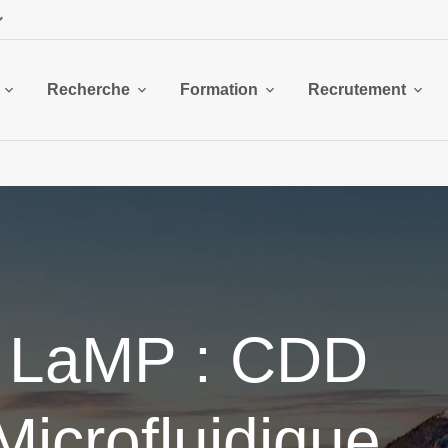
Recherche
Formation
Recrutement
u LaMP : CDD
crofluidique