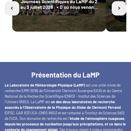
Journées Scientifiques du LaMP du 2
Le
au 3 juillet 2026 : « D'où nous venons,
Confer
où nous allons »
Présentation du LaMP
Le Laboratoire de Météorologie Physique (LaMP)
est une unité mixte de
recherche (UMR 6016) de l’Université Clermont Auvergne (UCA) et du Centre
National de la Recherche Scientifique (CNRS) - Institut des Sciences de
l'Univers (INSU). Le LaMP est
un des deux laboratoires de recherche
associés à l’Observatoire de la Physique du Globe de Clermont Ferrand
(OPGC, UAR 833 UCA-CNRS INSU) et est rattaché à l’Institut de Sciences (IdS)
de l’UCA. Son domaine de recherche est l’
étude de l’atmosphère nuageuse,
depuis les processus de nucléation jusqu’aux précipitations, et ce dans le
contexte du changement global
. Ses travaux visent à mieux comprendre